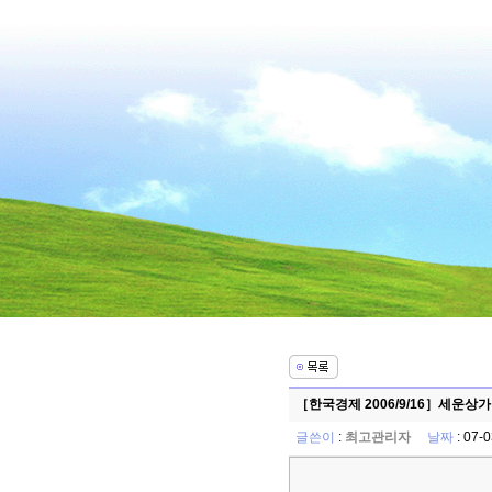
［한국경제 2006/9/16］세운
글쓴이
:
최고관리자
날짜
: 07-