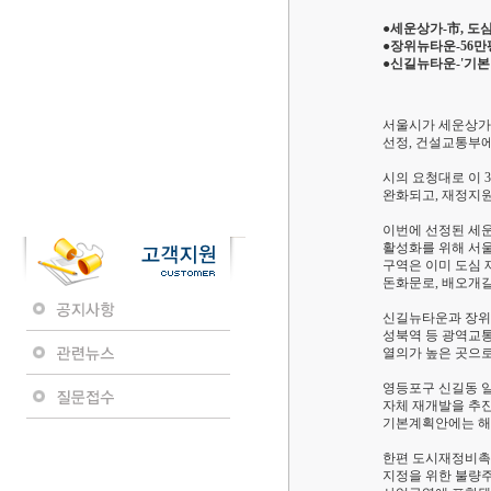
●세운상가-市, 도
●장위뉴타운-56만
●신길뉴타운-'기본
서울시가 세운상가 
선정, 건설교통부에
시의 요청대로 이
완화되고, 재정지원
이번에 선정된 세운상
활성화를 위해 서
구역은 이미 도심 
돈화문로, 배오개
신길뉴타운과 장위뉴
성북역 등 광역교통
열의가 높은 곳으로
영등포구 신길동 
자체 재개발을 추진
기본계획안에는 해
한편 도시재정비촉
지정을 위한 불량주