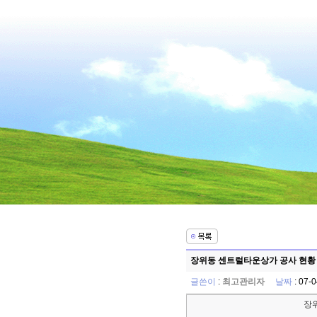
장위동 센트럴타운상가 공사 현황 -
글쓴이
:
최고관리자
날짜
: 07-
장