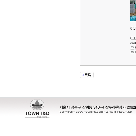
C.
C.I
ea
모
모