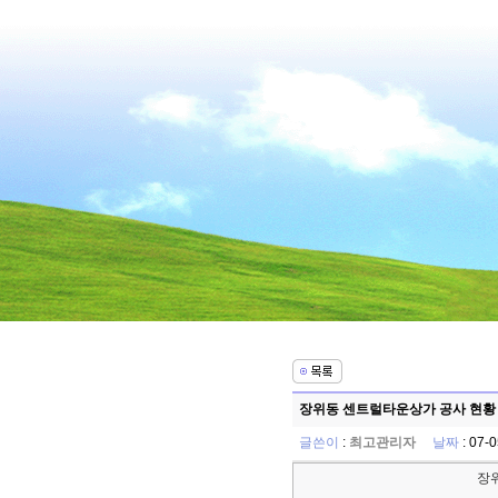
장위동 센트럴타운상가 공사 현황 -
글쓴이
:
최고관리자
날짜
: 07-
장