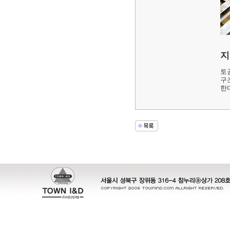
지
토
구
한