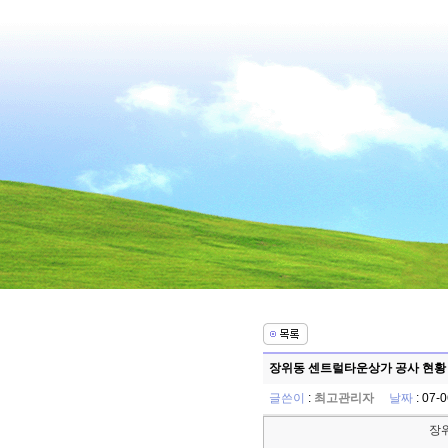
장위동 센트럴타운상가 공사 현황 -
글쓴이
:
최고관리자
날짜
: 07-
장