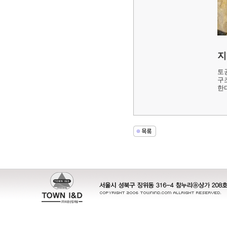
지
토
구
한