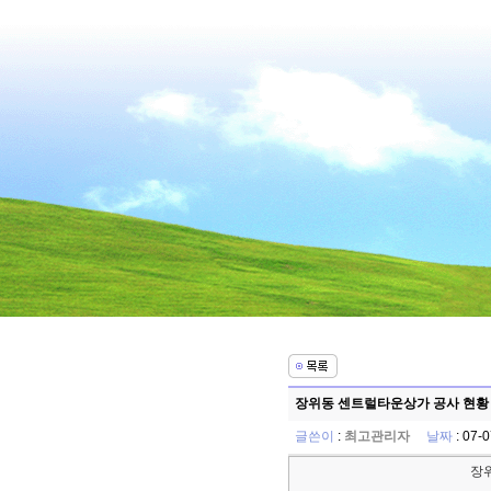
장위동 센트럴타운상가 공사 현황 -
글쓴이
:
최고관리자
날짜
: 07-
장