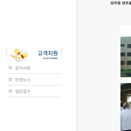
장위동 센트럴